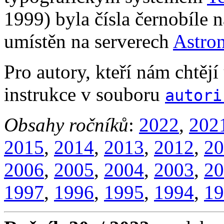
1999) byla čísla černobíle 
umístěn na serverech
Astro
Pro autory, kteří nám chtějí
instrukce v souboru
autori
Obsahy ročníků
:
2022
,
202
2015
,
2014
,
2013
,
2012
,
20
2006
,
2005
,
2004
,
2003
,
20
1997
,
1996
,
1995
,
1994
,
19