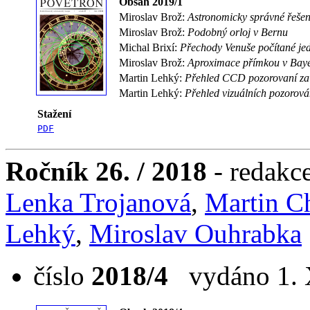
Obsah 2019/1
Miroslav Brož:
Astronomicky správné řešen
Miroslav Brož:
Podobný orloj v Bernu
Michal Brixí:
Přechody Venuše počítané j
Miroslav Brož:
Aproximace přímkou v Bayes
Martin Lehký:
Přehled CCD pozorovaní za
Martin Lehký:
Přehled vizuálních pozorová
Stažení
PDF
Ročník 26. / 2018
- redakc
Lenka Trojanová
,
Martin C
Lehký
,
Miroslav Ouhrabka
číslo
2018/4
vydáno 1. X