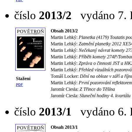
číslo
2013/2
vydáno 7. I
Obsah 2013/2
Martin Lehký:
Planetka (4179) Toutatis p
Martin Lehký:
Zatmění planetky 2012 XE5
Martin Lehký:
Nečekaný návrat komety 2
Martin Lehký:
Příběh komety 274P/Tomba
Martin Lehký:
Zpráva o činnosti JST a HK
Martin Lehký:
Přehled vizuálních pozorová
Tomáš Locker:
Dění na obloze v září a říj
Stažení
Martin Lehký:
První pozorování reflektor
PDF
Jaromír Ciesla:
Z Třince do Těšína
Jaromír Ciesla:
Sluneční hodiny 4. kvartálu
číslo
2013/1
vydáno 6. I
Obsah 2013/1