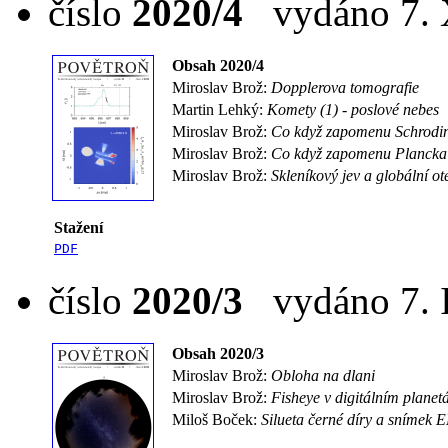
číslo
2020/4
vydáno 7. X
Obsah 2020/4
Miroslav Brož:
Dopplerova tomografie
Martin Lehký:
Komety (1) - poslové nebes
Miroslav Brož:
Co když zapomenu Schrodi
Miroslav Brož:
Co když zapomenu Plancka
Miroslav Brož:
Skleníkový jev a globální ot
Stažení
PDF
číslo
2020/3
vydáno 7. I
Obsah 2020/3
Miroslav Brož:
Obloha na dlani
Miroslav Brož:
Fisheye v digitálním planetá
Miloš Boček:
Silueta černé díry a snímek 