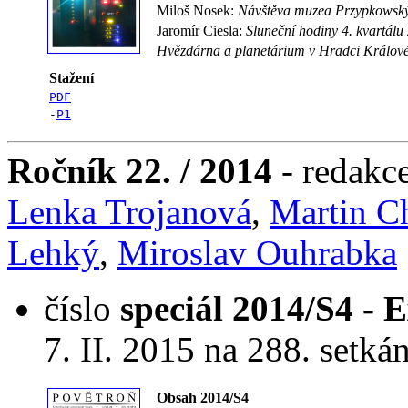
Miloš Nosek:
Návštěva muzea Przypkowský
Jaromír Ciesla:
Sluneční hodiny 4. kvartálu
Hvězdárna a planetárium v Hradci Králové 
Stažení
PDF
-
P1
Ročník 22. / 2014
- redakc
Lenka Trojanová
,
Martin C
Lehký
,
Miroslav Ouhrabka
číslo
speciál 2014/S4 -
7. II. 2015 na 288. setk
Obsah 2014/S4