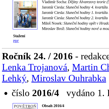
Vladimír Socha:
Dějiny Alvarezovy teorie (
Jaromír Ciesla:
Sluneční hodiny 4. kvartálu
Jaromír Ciesla:
Sluneční hodiny 1. kvartálu
Jaromír Ciesla:
Sluneční hodiny 2. kvartálu
Miloš Nosek:
Sluneční hodiny opět v Hradc
Miroslav Brož:
Sluneční hodiny nové a mod
Stažení
PDF
Ročník 24. / 2016
- redakc
Lenka Trojanová
,
Martin C
Lehký
,
Miroslav Ouhrabka
číslo
2016/4
vydáno 1. I
Obsah 2016/4