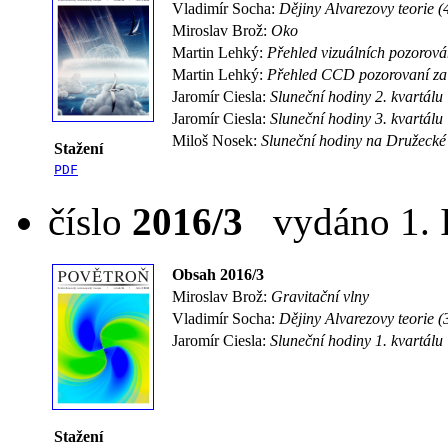
Vladimír Socha:
Dějiny Alvarezovy teorie (
Miroslav Brož:
Oko
Martin Lehký:
Přehled vizuálních pozorová
Martin Lehký:
Přehled CCD pozorovaní za
Jaromír Ciesla:
Sluneční hodiny 2. kvartálu
Jaromír Ciesla:
Sluneční hodiny 3. kvartálu
Miloš Nosek:
Sluneční hodiny na Družecké 
Stažení
PDF
číslo
2016/3
vydáno 1. I
Obsah 2016/3
Miroslav Brož:
Gravitační vlny
Vladimír Socha:
Dějiny Alvarezovy teorie (
Jaromír Ciesla:
Sluneční hodiny 1. kvartálu
Stažení