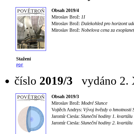
Obsah 2019/4
Miroslav Brož:
1I
Miroslav Brož:
Dalekohled pro horizont udá
Miroslav Brož:
Nobelova cena za exoplane
Stažení
PDF
číslo
2019/3
vydáno 2. X
Obsah 2019/3
Miroslav Brož:
Modré Slunce
Vojtěch Andrys:
Vývoj hvězdy o hmotnosti 
Jaromír Ciesla:
Sluneční hodiny 1. kvartálu
Jaromír Ciesla:
Sluneční hodiny 2. kvartálu