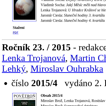
Vladimír Socha:
Jaký Měsíc měli nad hlavo
Lenka Trojanová:
U Hradce Králové se hle
Jaromír Ciesla:
Sluneční hodiny 3. kvartálu
Jaromír Ciesla:
Sluneční hodiny 4. kvartálu
Stažení
PDF
Ročník 23. / 2015
- redakc
Lenka Trojanová
,
Martin C
Lehký
,
Miroslav Ouhrabka
číslo
2015/4
vydáno 2. I
Obsah 2015/4
Miroslav Brož, Lenka Trojanová, Rostislav
Miroslav Brož:
Supravodivé detektory