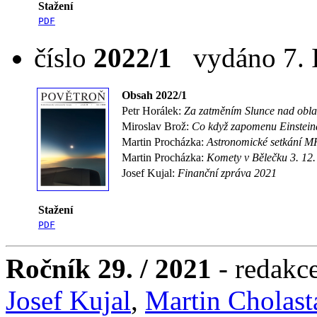
Stažení
PDF
číslo
2022/1
vydáno 7. I
Obsah 2022/1
Petr Horálek:
Za zatměním Slunce nad obl
Miroslav Brož:
Co když zapomenu Einstein
Martin Procházka:
Astronomické setkání M
Martin Procházka:
Komety v Bělečku 3. 12
Josef Kujal:
Finanční zpráva 2021
Stažení
PDF
Ročník 29. / 2021
- redakc
Josef Kujal
,
Martin Cholast