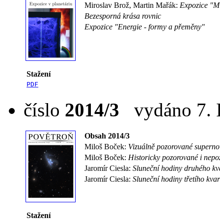
Miroslav Brož, Martin Mařák:
Expozice "Mi
Bezesporná krása rovnic
Expozice "Energie - formy a přeměny"
Stažení
PDF
číslo
2014/3
vydáno 7. I
Obsah 2014/3
Miloš Boček:
Vizuálně pozorované superno
Miloš Boček:
Historicky pozorované i nepo
Jaromír Ciesla:
Sluneční hodiny druhého kv
Jaromír Ciesla:
Sluneční hodiny třetího kva
Stažení