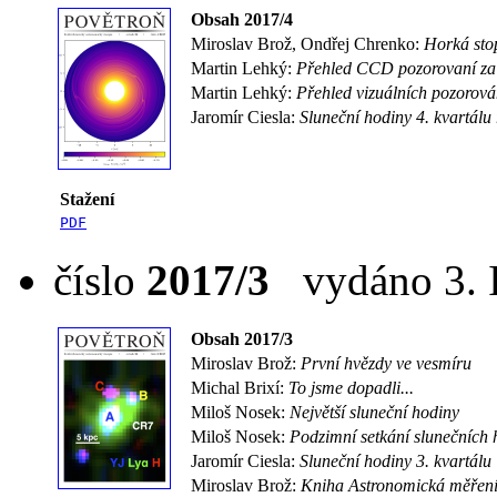
Obsah 2017/4
Miroslav Brož, Ondřej Chrenko:
Horká sto
Martin Lehký:
Přehled CCD pozorovaní za
Martin Lehký:
Přehled vizuálních pozorová
Jaromír Ciesla:
Sluneční hodiny 4. kvartálu
Stažení
PDF
číslo
2017/3
vydáno 3. I
Obsah 2017/3
Miroslav Brož:
První hvězdy ve vesmíru
Michal Brixí:
To jsme dopadli...
Miloš Nosek:
Největší sluneční hodiny
Miloš Nosek:
Podzimní setkání slunečních
Jaromír Ciesla:
Sluneční hodiny 3. kvartálu
Miroslav Brož:
Kniha Astronomická měřen