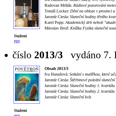
Radovan Mrllák:
Rádiové pozorování mete
Tomáš Locker:
Dění na obloze v prosinci a
Jaromír Ciesla:
Sluneční hodiny třetího kva
Karel Popp:
Akademický drb neboli "akadr
Miroslav Brož:
Knížka Fyzika sluneční sou
Stažení
PDF
číslo
2013/3
vydáno 7. I
Obsah 2013/3
Iva Hanušová:
Setkání s malířkou, které u
Jaromír Ciesla:
Štěrbinové polední sluneční
Jaromír Ciesla:
Sluneční hodiny 1. kvartálu
Jaromír Ciesla:
Sluneční hodiny 2. kvartálu
Jaromír Ciesla:
Sluneční kvíz
Stažení
PDF