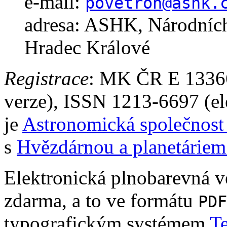
e-mail:
povetron@ashk.
adresa: ASHK, Národníc
Hradec Králové
Registrace
: MK ČR E 13366
verze), ISSN 1213-6697 (el
je
Astronomická společnost
s
Hvězdárnou a planetáriem
Elektronická plnobarevná ve
zdarma, a to ve formátu
PDF
typografickým systémem
T