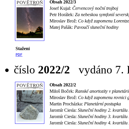
Obsah 2022/3
Josef Kujal:
Červencový noční trojboj
Petr Horálek:
Za nebeskou symfonií seversk
Miroslav Brož:
Co když zapomenu Lorentz
Matej Pašák:
Pavoučí sluneční hodiny
Stažení
PDF
číslo
2022/2
vydáno 7. I
Obsah 2022/2
Miloš Boček:
Ranské anortozity v planetári
Miroslav Brož:
Co když zapomenu rovnici 
Martin Procházka:
Planetární postupka
Jaromír Ciesla:
Sluneční hodiny 2. kvartálu
Jaromír Ciesla:
Sluneční hodiny 3. kvartálu
Jaromír Ciesla:
Sluneční hodiny 4. kvartálu