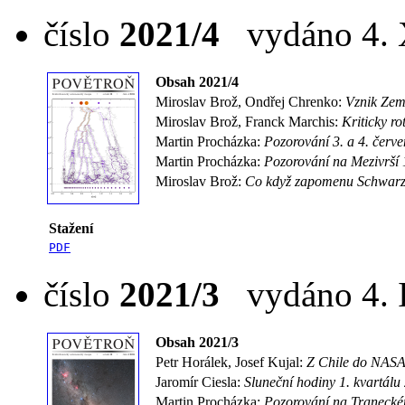
číslo
2021/4
vydáno 4. X
Obsah 2021/4
Miroslav Brož, Ondřej Chrenko:
Vznik Zem
Miroslav Brož, Franck Marchis:
Kriticky ro
Martin Procházka:
Pozorování 3. a 4. červ
Martin Procházka:
Pozorování na Mezivrší 
Miroslav Brož:
Co když zapomenu Schwarz
Stažení
PDF
číslo
2021/3
vydáno 4. I
Obsah 2021/3
Petr Horálek, Josef Kujal:
Z Chile do NASA 
Jaromír Ciesla:
Sluneční hodiny 1. kvartálu
Martin Procházka:
Pozorování na Tranecké