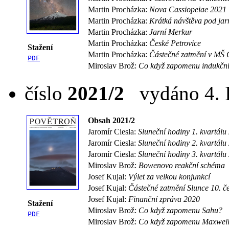
Martin Procházka:
Nova Cassiopeiae 2021
Martin Procházka:
Krátká návštěva pod jar
Martin Procházka:
Jarní Merkur
Martin Procházka:
České Petrovice
Stažení
Martin Procházka:
Částečné zatmění v MŠ 
PDF
Miroslav Brož:
Co když zapomenu indukční
číslo
2021/2
vydáno 4. I
Obsah 2021/2
Jaromír Ciesla:
Sluneční hodiny 1. kvartálu
Jaromír Ciesla:
Sluneční hodiny 2. kvartálu
Jaromír Ciesla:
Sluneční hodiny 3. kvartálu
Miroslav Brož:
Bowenovo reakční schéma
Josef Kujal:
Výlet za velkou konjunkcí
Josef Kujal:
Částečné zatmění Slunce 10. č
Josef Kujal:
Finanční zpráva 2020
Stažení
Miroslav Brož:
Co když zapomenu Sahu?
PDF
Miroslav Brož:
Co když zapomenu Maxwel