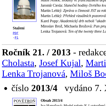
Miloš Nosek:
Hodiny ve francouzském depa
Jaromír Ciesla:
Sluneční hodiny čtvrtého kv
Martin Lehký:
Zpráva o činnosti JST za ro
Martin Lehký:
Přehled vizuálních pozorová
Karel Popp:
Akademický drb neboli "akadr
Miroslav Brož, Michaela Brožová:
Pan pro
Stažení
Lenka Trojanová:
Ten of the twenty three La
PDF
-
P1
Ročník 21. / 2013
- redakc
Cholasta
,
Josef Kujal
,
Mart
Lenka Trojanová
,
Miloš Bo
číslo
2013/4
vydáno 7. X
Obsah 2013/4
Iva Hanušová:
Model rakety N-1 vytvořen