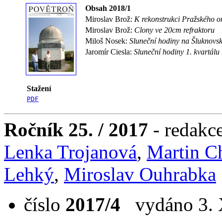
Obsah 2018/1
Miroslav Brož:
K rekonstrukci Pražského or
Miroslav Brož:
Clony ve 20cm refraktoru
Miloš Nosek:
Sluneční hodiny na Šluknovs
Jaromír Ciesla:
Sluneční hodiny 1. kvartálu
Stažení
PDF
Ročník 25. / 2017
- redakc
Lenka Trojanová
,
Martin C
Lehký
,
Miroslav Ouhrabka
číslo
2017/4
vydáno 3. X