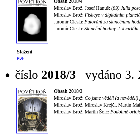
Obsah 2018/4
Miroslav Brož, Josef Hanuš:
(89) Julia poz
Miroslav Brož:
Fisheye v digitálním planet
Jaromír Ciesla:
Putování za slunečními hod
Jaromír Ciesla:
Sluneční hodiny 2. kvartálu
Stažení
PDF
číslo
2018/3
vydáno 3. X
Obsah 2018/3
Miroslav Brož:
Co jsme věděli (a nevěděli) 
Miroslav Brož, Miroslav Krejčí, Martin Ma
Miroslav Brož, Martin Šolc:
Podobné orloj