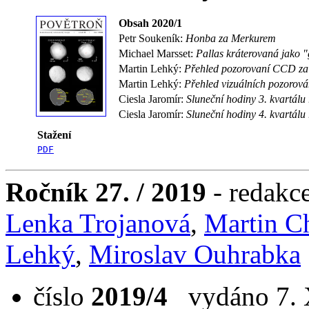
Obsah 2020/1
Petr Soukeník:
Honba za Merkurem
Michael Marsset:
Pallas kráterovaná jako 
Martin Lehký:
Přehled pozorovaní CCD za
Martin Lehký:
Přehled vizuálních pozorová
Ciesla Jaromír:
Sluneční hodiny 3. kvartálu
Ciesla Jaromír:
Sluneční hodiny 4. kvartálu
Stažení
PDF
Ročník 27. / 2019
- redakc
Lenka Trojanová
,
Martin C
Lehký
,
Miroslav Ouhrabka
číslo
2019/4
vydáno 7. X