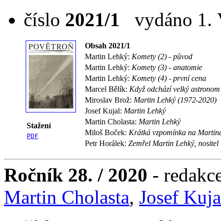
číslo
2021/1
vydáno 1. V
Obsah 2021/1
Martin Lehký:
Komety (2) - původ
Martin Lehký:
Komety (3) - anatomie
Martin Lehký:
Komety (4) - první cena
Marcel Bělík:
Když odchází velký astronom
Miroslav Brož:
Martin Lehký (1972-2020)
Josef Kujal:
Martin Lehký
Martin Cholasta:
Martin Lehký
Stažení
Miloš Boček:
Krátká vzpomínka na Martin
PDF
Petr Horálek:
Zemřel Martin Lehký, nosite
Ročník 28. / 2020
- redakc
Martin Cholasta
,
Josef Kuja