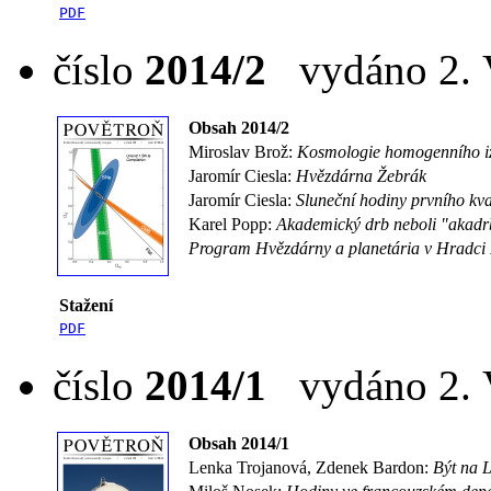
PDF
číslo
2014/2
vydáno 2. V
Obsah 2014/2
Miroslav Brož:
Kosmologie homogenního iz
Jaromír Ciesla:
Hvězdárna Žebrák
Jaromír Ciesla:
Sluneční hodiny prvního kv
Karel Popp:
Akademický drb neboli "akadr
Program Hvězdárny a planetária v Hradci
Stažení
PDF
číslo
2014/1
vydáno 2. V
Obsah 2014/1
Lenka Trojanová, Zdenek Bardon:
Být na L