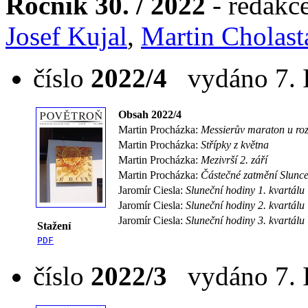
Ročník 30. / 2022
- redakc
Josef Kujal
,
Martin Cholast
číslo
2022/4
vydáno 7. I
Obsah 2022/4
Martin Procházka:
Messierův maraton u ro
Martin Procházka:
Střípky z května
Martin Procházka:
Mezivrší 2. září
Martin Procházka:
Částečné zatmění Slunc
Jaromír Ciesla:
Sluneční hodiny 1. kvartálu
Jaromír Ciesla:
Sluneční hodiny 2. kvartálu
Jaromír Ciesla:
Sluneční hodiny 3. kvartálu
Stažení
PDF
číslo
2022/3
vydáno 7. I