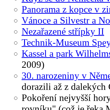
Panorama z kopce v z
Vánoce a Silvestr a N
Nezařazené střípky II
Technik-Museum Spey
Kassel a park Wilhel
2009)
30. narozeniny v Něm
dorazili až z dalekých 
Pokoření nejvyšší hor
rovníku" (což je řek