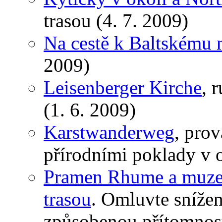
trasou (4. 7. 2009)
Na cestě k Baltskému 
2009)
Leisenberger Kirche
, 
(1. 6. 2009)
Karstwanderweg
, prov
přírodními poklady v o
Pramen Rhume a muzeu
trasou
. Omluvte sníže
způsobenou přítomností