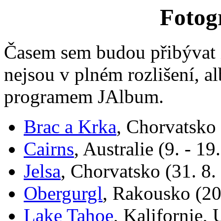
Fotogr
Časem sem budou přibývat i
nejsou v plném rozlišení, a
programem JAlbum.
Brac a Krka
, Chorvatsko 
Cairns
, Australie (9. - 19
Jelsa
, Chorvatsko (31. 8. 
Obergurgl
, Rakousko (20.
Lake Tahoe
, Kalifornie, 