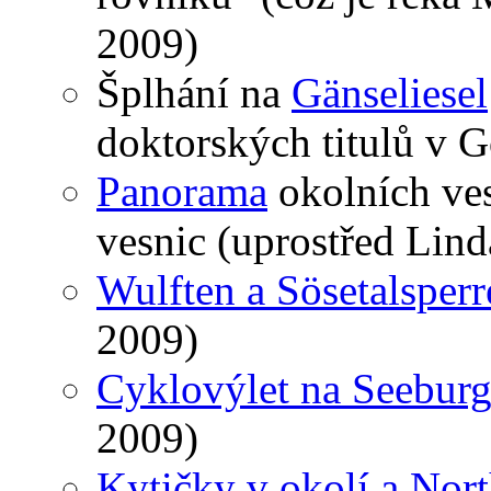
2009)
Šplhání na
Gänseliesel
doktorských titulů v G
Panorama
okolních ve
vesnic (uprostřed Lind
Wulften a Sösetalsperr
2009)
Cyklovýlet na Seeburg
2009)
Kytičky v okolí a Nor