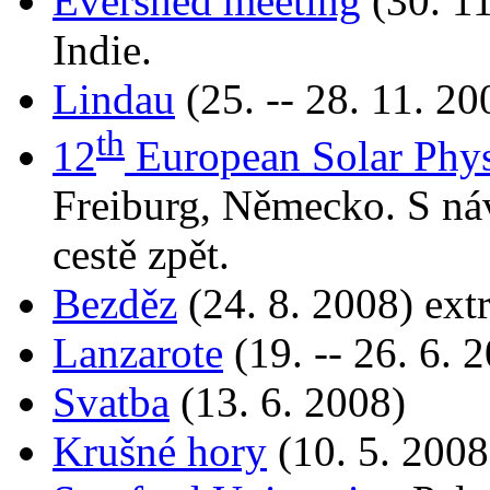
Evershed meeting
(30. 11
Indie.
Lindau
(25. -- 28. 11. 2
th
12
European Solar Phys
Freiburg, Německo. S ná
cestě zpět.
Bezděz
(24. 8. 2008) ext
Lanzarote
(19. -- 26. 6. 
Svatba
(13. 6. 2008)
Krušné hory
(10. 5. 2008