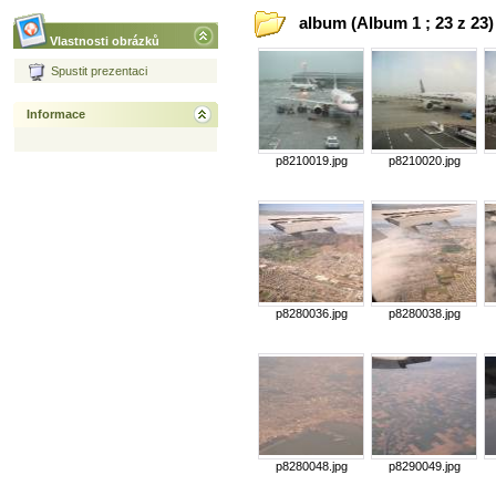
album (Album 1 ; 23 z 23)
Vlastnosti obrázků
Spustit prezentaci
Informace
p8210019.jpg
p8210020.jpg
p8280036.jpg
p8280038.jpg
p8280048.jpg
p8290049.jpg